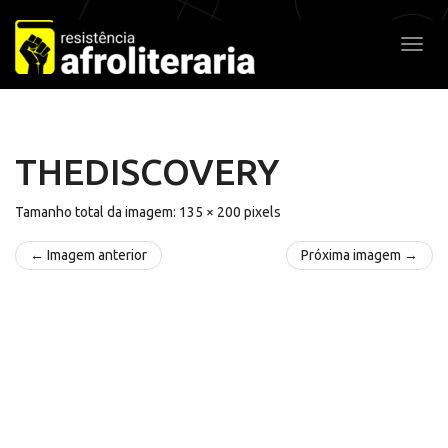
Pular
para
Alter
o
conteúdo
THEDISCOVERY
Tamanho total da imagem:
135
×
200
pixels
← Imagem anterior
Próxima imagem →