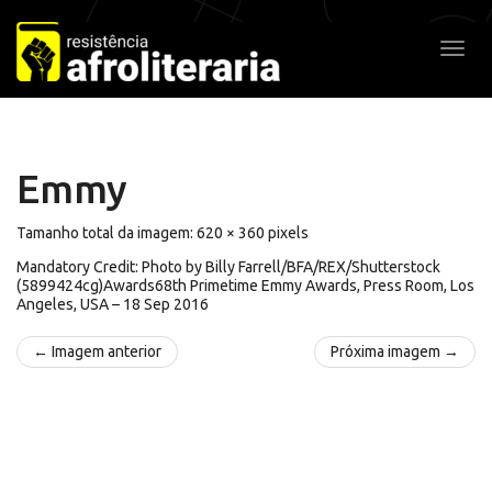
Pular
para
Alter
o
conteúdo
Emmy
Tamanho total da imagem:
620
×
360
pixels
Mandatory Credit: Photo by Billy Farrell/BFA/REX/Shutterstock
(5899424cg)Awards68th Primetime Emmy Awards, Press Room, Los
Angeles, USA – 18 Sep 2016
← Imagem anterior
Próxima imagem →