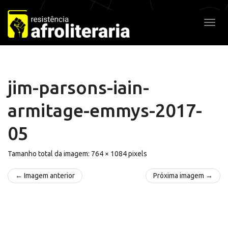
Pular
para
Alter
o
conteúdo
jim-parsons-iain-
armitage-emmys-2017-
05
Tamanho total da imagem:
764
×
1084
pixels
← Imagem anterior
Próxima imagem →