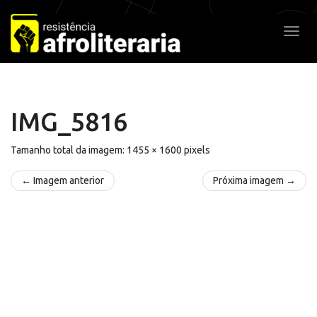
Pular
para
Alter
o
conteúdo
IMG_5816
Tamanho total da imagem:
1455
×
1600
pixels
← Imagem anterior
Próxima imagem →