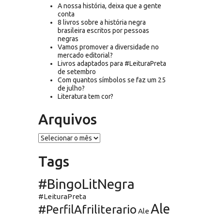
A nossa história, deixa que a gente
conta
8 livros sobre a história negra
brasileira escritos por pessoas
negras
Vamos promover a diversidade no
mercado editorial?
Livros adaptados para #LeituraPreta
de setembro
Com quantos símbolos se faz um 25
de julho?
Literatura tem cor?
Arquivos
Arquivos
Tags
#BingoLitNegra
#LeituraPreta
Ale
#PerfilAfriliterario
Ale