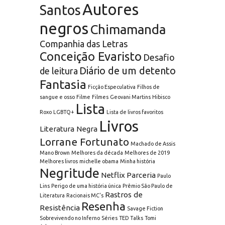
Autores
Santos
negros
Chimamanda
Companhia das Letras
Conceição Evaristo
Desafio
Diário de um detento
de leitura
Fantasia
Ficção Especulativa
Filhos de
sangue e osso
Filme
Filmes
Geovani Martins
Hibisco
Lista
Roxo
LGBTQ+
Lista de livros favoritos
Livros
Literatura Negra
Lorrane Fortunato
Machado de Assis
Mano Brown
Melhores da década
Melhores de 2019
Melhores livros
michelle obama
Minha história
Negritude
Netflix
Parceria
Paulo
Lins
Perigo de uma história única
Prêmio São Paulo de
Rastros de
Literatura
Racionais MC's
Resenha
Resistência
Savage Fiction
Sobrevivendo no Inferno
Séries
TED Talks
Tomi