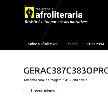
Pular para o conteúdo
Resistir é lutar por nossas narrativas
Sobre o Afroliterária
Contato
Leitura Preta
GERAC387C383OPR
Tamanho total da imagem:
141
×
200
pixels
← Imagem anterior