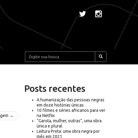
Pesquisar:
Posts recentes
A humanização das pessoas negras
em doze histórias únicas
10 filmes e séries africanos para ver
agem →
na Netflix
“Garota, mulher, outras”, uma obra
única e plural
Leitura Preta: uma obra negra por
mês em 2021