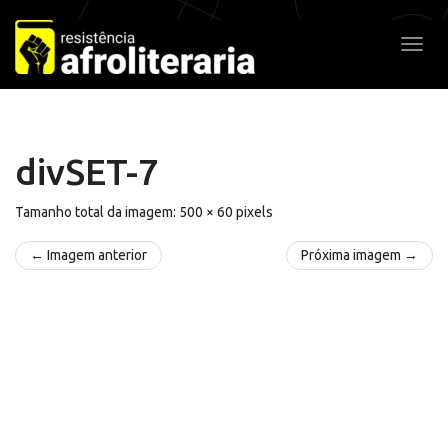
Pular
para
Alter
o
conteúdo
divSET-7
Tamanho total da imagem:
500
×
60
pixels
← Imagem anterior
Próxima imagem →