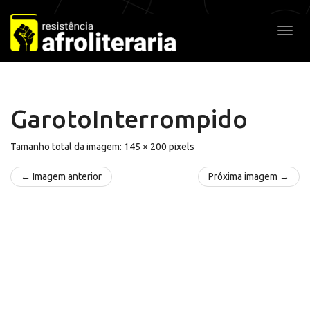
Pular
para
Alter
o
conteúdo
GarotoInterrompido
Tamanho total da imagem:
145
×
200
pixels
← Imagem anterior
Próxima imagem →