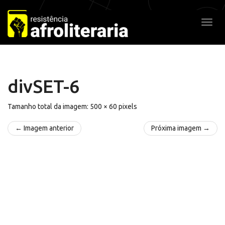
Pular
para
Alter
o
conteúdo
divSET-6
Tamanho total da imagem:
500
×
60
pixels
← Imagem anterior
Próxima imagem →