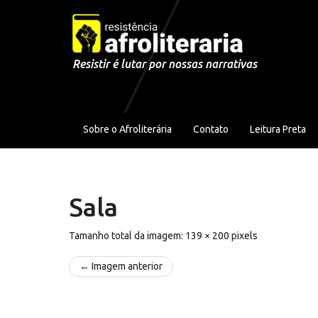
Pular para o conteúdo
Resistir é lutar por nossas narrativas
Sobre o Afroliterária
Contato
Leitura Preta
Sala
Tamanho total da imagem:
139
×
200
pixels
← Imagem anterior