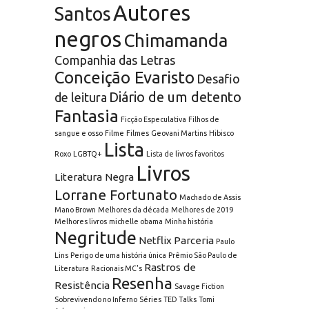
Autores
Santos
negros
Chimamanda
Companhia das Letras
Conceição Evaristo
Desafio
Diário de um detento
de leitura
Fantasia
Ficção Especulativa
Filhos de
sangue e osso
Filme
Filmes
Geovani Martins
Hibisco
Lista
Roxo
LGBTQ+
Lista de livros favoritos
Livros
Literatura Negra
Lorrane Fortunato
Machado de Assis
Mano Brown
Melhores da década
Melhores de 2019
Melhores livros
michelle obama
Minha história
Negritude
Netflix
Parceria
Paulo
Lins
Perigo de uma história única
Prêmio São Paulo de
Rastros de
Literatura
Racionais MC's
Resenha
Resistência
Savage Fiction
Sobrevivendo no Inferno
Séries
TED Talks
Tomi