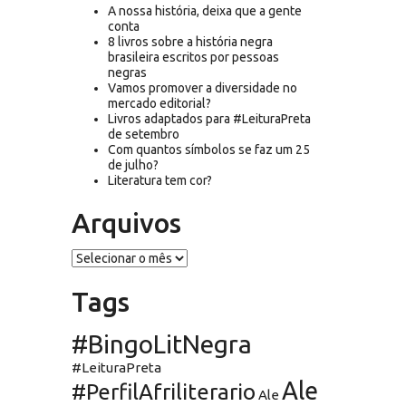
A nossa história, deixa que a gente
conta
8 livros sobre a história negra
brasileira escritos por pessoas
negras
Vamos promover a diversidade no
mercado editorial?
Livros adaptados para #LeituraPreta
de setembro
Com quantos símbolos se faz um 25
de julho?
Literatura tem cor?
Arquivos
Arquivos
Tags
#BingoLitNegra
#LeituraPreta
Ale
#PerfilAfriliterario
Ale