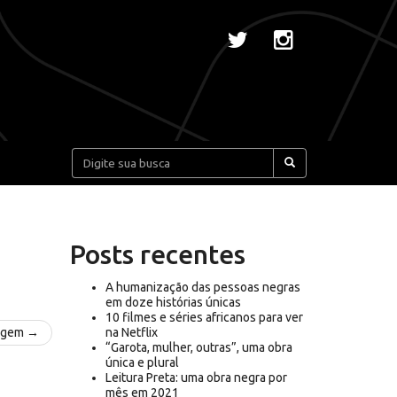
Pesquisar:
Posts recentes
A humanização das pessoas negras
em doze histórias únicas
10 filmes e séries africanos para ver
agem →
na Netflix
“Garota, mulher, outras”, uma obra
única e plural
Leitura Preta: uma obra negra por
mês em 2021