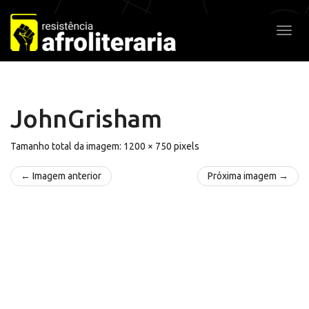
Pular
para
Alter
o
conteúdo
JohnGrisham
Tamanho total da imagem:
1200
×
750
pixels
← Imagem anterior
Próxima imagem →