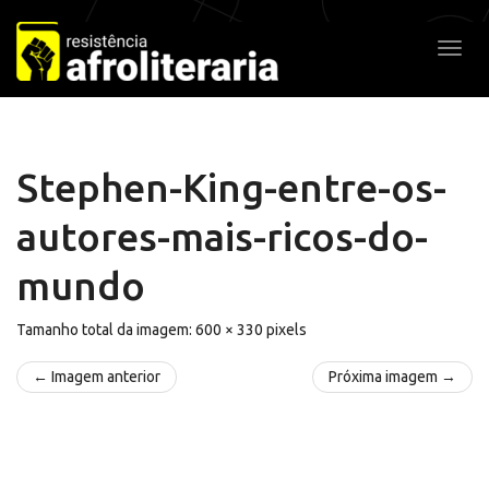
Pular
para
Alter
o
conteúdo
Stephen-King-entre-os-
autores-mais-ricos-do-
mundo
Tamanho total da imagem:
600
×
330
pixels
← Imagem anterior
Próxima imagem →