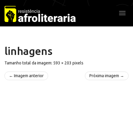
Pular
para
Alter
o
conteúdo
linhagens
Tamanho total da imagem:
593
×
203
pixels
← Imagem anterior
Próxima imagem →