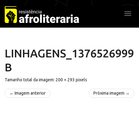
Pular
para
Alter
o
conteúdo
LINHAGENS_1376526999
B
Tamanho total da imagem:
200
×
293
pixels
← Imagem anterior
Próxima imagem →