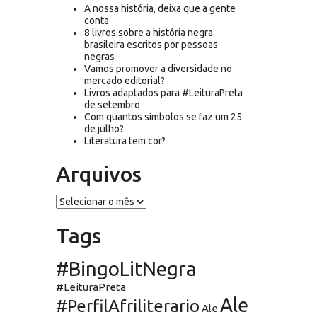
A nossa história, deixa que a gente
conta
8 livros sobre a história negra
brasileira escritos por pessoas
negras
Vamos promover a diversidade no
mercado editorial?
Livros adaptados para #LeituraPreta
de setembro
Com quantos símbolos se faz um 25
de julho?
Literatura tem cor?
Arquivos
Arquivos
Tags
#BingoLitNegra
#LeituraPreta
Ale
#PerfilAfriliterario
Ale