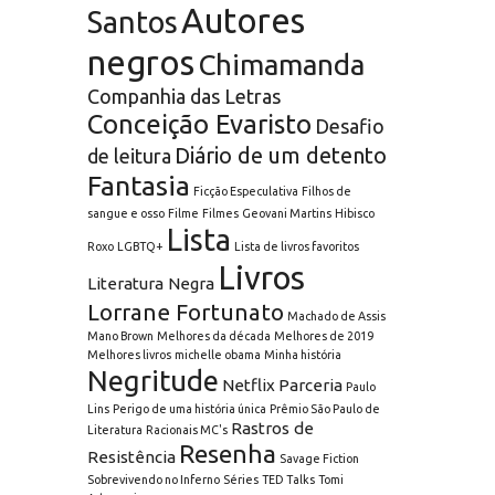
Autores
Santos
negros
Chimamanda
Companhia das Letras
Conceição Evaristo
Desafio
Diário de um detento
de leitura
Fantasia
Ficção Especulativa
Filhos de
sangue e osso
Filme
Filmes
Geovani Martins
Hibisco
Lista
Roxo
LGBTQ+
Lista de livros favoritos
Livros
Literatura Negra
Lorrane Fortunato
Machado de Assis
Mano Brown
Melhores da década
Melhores de 2019
Melhores livros
michelle obama
Minha história
Negritude
Netflix
Parceria
Paulo
Lins
Perigo de uma história única
Prêmio São Paulo de
Rastros de
Literatura
Racionais MC's
Resenha
Resistência
Savage Fiction
Sobrevivendo no Inferno
Séries
TED Talks
Tomi