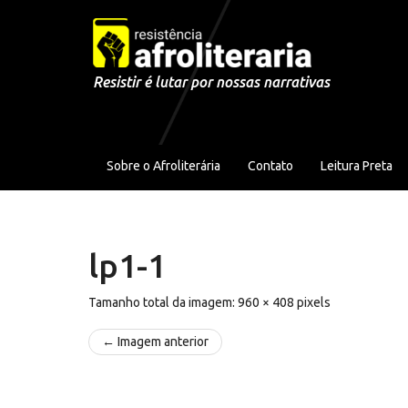
Pular para o conteúdo
Resistir é lutar por nossas narrativas
Sobre o Afroliterária
Contato
Leitura Preta
lp1-1
Tamanho total da imagem:
960
×
408
pixels
← Imagem anterior