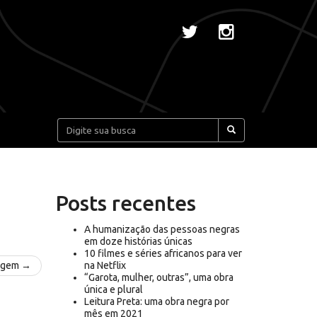
Pesquisar:
Posts recentes
A humanização das pessoas negras
em doze histórias únicas
10 filmes e séries africanos para ver
agem →
na Netflix
“Garota, mulher, outras”, uma obra
única e plural
Leitura Preta: uma obra negra por
mês em 2021