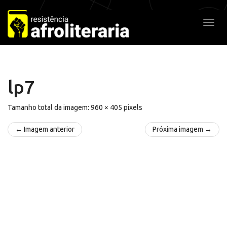
Pular
para
Alter
o
conteúdo
lp7
Tamanho total da imagem:
960
×
405
pixels
← Imagem anterior
Próxima imagem →