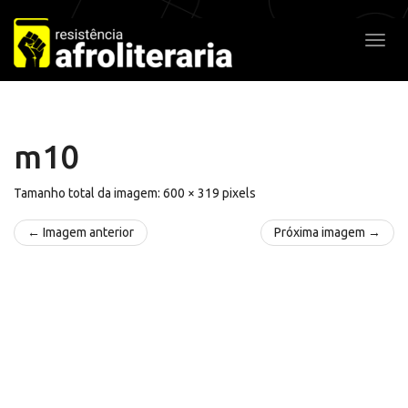
Pular
para
Alter
o
conteúdo
m10
Tamanho total da imagem:
600
×
319
pixels
← Imagem anterior
Próxima imagem →