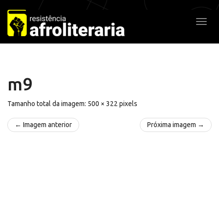
Pular
para
Alter
o
conteúdo
m9
Tamanho total da imagem:
500
×
322
pixels
← Imagem anterior
Próxima imagem →