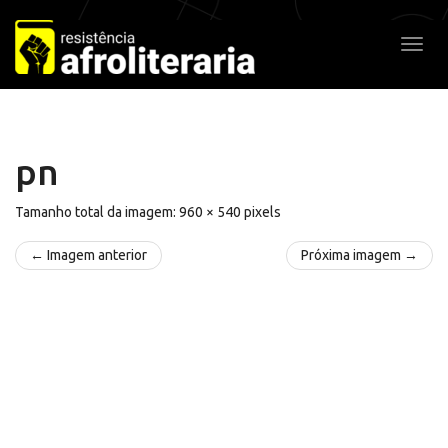
Pular
para
Alter
o
conteúdo
pn
Tamanho total da imagem:
960
×
540
pixels
← Imagem anterior
Próxima imagem →