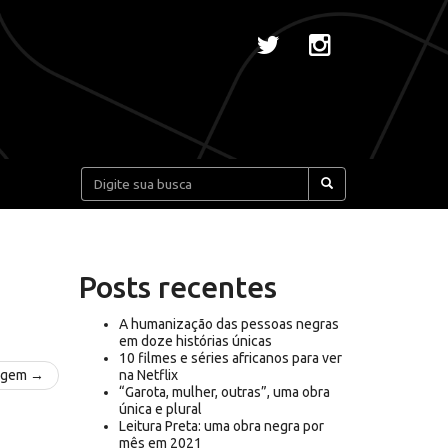
Pesquisar:
Posts recentes
A humanização das pessoas negras
em doze histórias únicas
10 filmes e séries africanos para ver
agem →
na Netflix
“Garota, mulher, outras”, uma obra
única e plural
Leitura Preta: uma obra negra por
mês em 2021