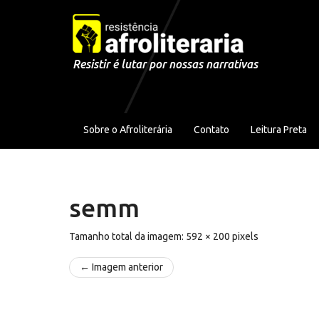
Pular para o conteúdo
Resistir é lutar por nossas narrativas
Sobre o Afroliterária
Contato
Leitura Preta
semm
Tamanho total da imagem:
592
×
200
pixels
← Imagem anterior