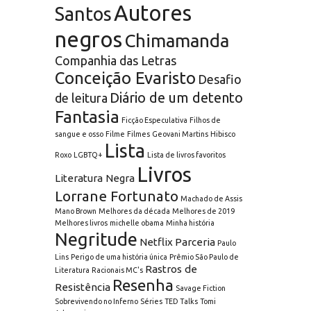
Autores
Santos
negros
Chimamanda
Companhia das Letras
Conceição Evaristo
Desafio
Diário de um detento
de leitura
Fantasia
Ficção Especulativa
Filhos de
sangue e osso
Filme
Filmes
Geovani Martins
Hibisco
Lista
Roxo
LGBTQ+
Lista de livros favoritos
Livros
Literatura Negra
Lorrane Fortunato
Machado de Assis
Mano Brown
Melhores da década
Melhores de 2019
Melhores livros
michelle obama
Minha história
Negritude
Netflix
Parceria
Paulo
Lins
Perigo de uma história única
Prêmio São Paulo de
Rastros de
Literatura
Racionais MC's
Resenha
Resistência
Savage Fiction
Sobrevivendo no Inferno
Séries
TED Talks
Tomi