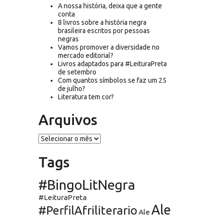
A nossa história, deixa que a gente
conta
8 livros sobre a história negra
brasileira escritos por pessoas
negras
Vamos promover a diversidade no
mercado editorial?
Livros adaptados para #LeituraPreta
de setembro
Com quantos símbolos se faz um 25
de julho?
Literatura tem cor?
Arquivos
Arquivos
Tags
#BingoLitNegra
#LeituraPreta
Ale
#PerfilAfriliterario
Ale