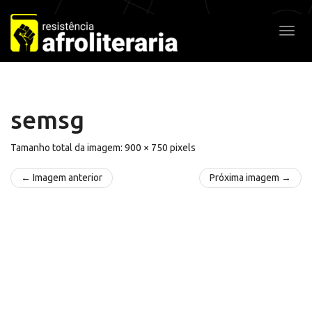
Pular
para
Alter
o
conteúdo
semsg
Tamanho total da imagem:
900
×
750
pixels
← Imagem anterior
Próxima imagem →