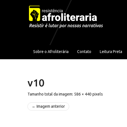
Pular para o conteúdo
Resistir é lutar por nossas narrativas
Sobre o Afroliterária
Contato
Leitura Preta
v10
Tamanho total da imagem:
586
×
440
pixels
← Imagem anterior