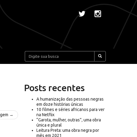
Pesquisar:
Posts recentes
A humanização das pessoas negras
em doze histórias únicas
10 filmes e séries africanos para ver
agem →
na Netflix
“Garota, mulher, outras”, uma obra
única e plural
Leitura Preta: uma obra negra por
mês em 2021