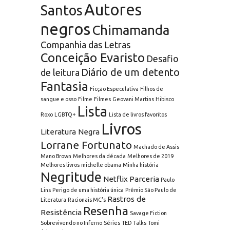
Autores
Santos
negros
Chimamanda
Companhia das Letras
Conceição Evaristo
Desafio
Diário de um detento
de leitura
Fantasia
Ficção Especulativa
Filhos de
sangue e osso
Filme
Filmes
Geovani Martins
Hibisco
Lista
Roxo
LGBTQ+
Lista de livros favoritos
Livros
Literatura Negra
Lorrane Fortunato
Machado de Assis
Mano Brown
Melhores da década
Melhores de 2019
Melhores livros
michelle obama
Minha história
Negritude
Netflix
Parceria
Paulo
Lins
Perigo de uma história única
Prêmio São Paulo de
Rastros de
Literatura
Racionais MC's
Resenha
Resistência
Savage Fiction
Sobrevivendo no Inferno
Séries
TED Talks
Tomi