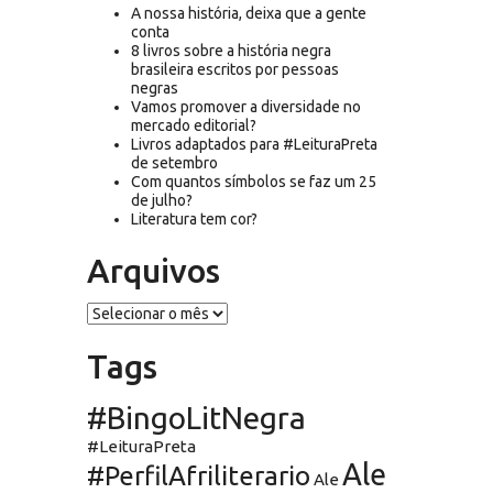
A nossa história, deixa que a gente
conta
8 livros sobre a história negra
brasileira escritos por pessoas
negras
Vamos promover a diversidade no
mercado editorial?
Livros adaptados para #LeituraPreta
de setembro
Com quantos símbolos se faz um 25
de julho?
Literatura tem cor?
Arquivos
Arquivos
Tags
#BingoLitNegra
#LeituraPreta
Ale
#PerfilAfriliterario
Ale