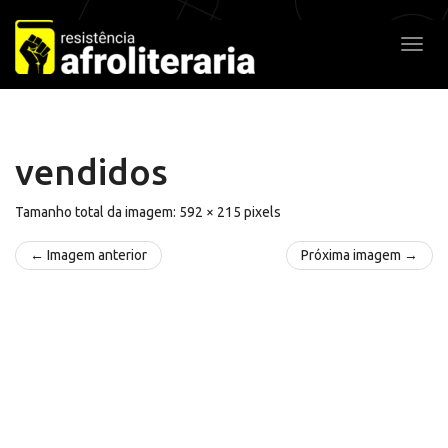
Pular
para
Alter
o
conteúdo
vendidos
Tamanho total da imagem:
592
×
215
pixels
← Imagem anterior
Próxima imagem →